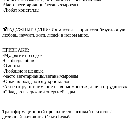
•Часто вегетарианцы/веганы/сыроеды
•Любят кристаллы
🌈РАДУЖНЫЕ ДУШИ: Их миссия — принести безусловную
любовь, научить жить людей в новом мире.
ПРИЗНАКИ:
•Мудры не по годам
•Свободолюбивы
•Эмпаты
•Любящие и щедрые
•Часто вегетарианцы/веганы/сыроеды.
•Обычно рождаются у кристаллов
•Акцентируют внимание на возможностях, а не на трудностях
•Обладают радужной энергией ауры
Трансформационный проводник/квантовый психолог/
духовный наставник Ольга Бульба