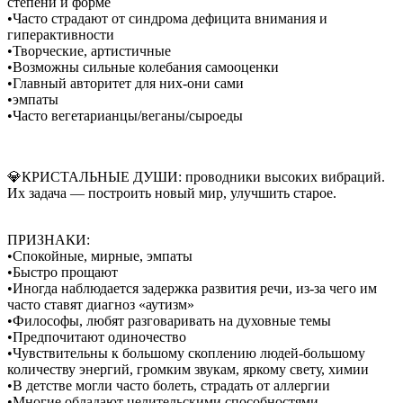
степени и форме
•Часто страдают от синдрома дефицита внимания и
гиперактивности
•Творческие, артистичные
•Возможны сильные колебания самооценки
•Главный авторитет для них-они сами
•эмпаты
•Часто вегетарианцы/веганы/сыроеды
💎КРИСТАЛЬНЫЕ ДУШИ: проводники высоких вибраций.
Их задача — построить новый мир, улучшить старое.
ПРИЗНАКИ:
•Спокойные, мирные, эмпаты
•Быстро прощают
•Иногда наблюдается задержка развития речи, из-за чего им
часто ставят диагноз «аутизм»
•Философы, любят разговаривать на духовные темы
•Предпочитают одиночество
•Чувствительны к большому скоплению людей-большому
количеству энергий, громким звукам, яркому свету, химии
•В детстве могли часто болеть, страдать от аллергии
•Многие обладают целительскими способностями