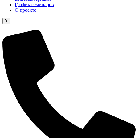
График семинаров
О проекте
X