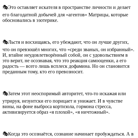
🎭Это оставляет искателя в пространстве личности и делает
его благодатной добычей для «агентов» Матрицы, которые
обосновались в эзотерике.
🎭Льстя и восхищаясь, его убеждают, что он лучше других,
что он превзошёл многих, что «среди званых, он избранный».
И, втайне неудовлетворённый собой, он с удовольствием в
это верит, не осознавая, что это реакция самооценки, а его
радость — всего лишь всплеск дофамина. Но он становится
преданным тому, кто его превозносит.
🎭Затем этот неоспоримый авторитет, что-то искажая или
утрируя, иезуитски его порицает и унижает. И в чувстве
вины, на фоне выброса кортизола, гормона стресса,
активизируется образ «я плохой», «я ничтожный».
🎭Когда это осознаётся, сознание начинает пробуждаться. А в