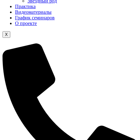
Звездный род
Практика
Видеоматериалы
График семинаров
О проекте
X