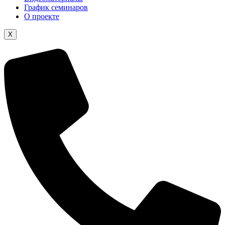
График семинаров
О проекте
X