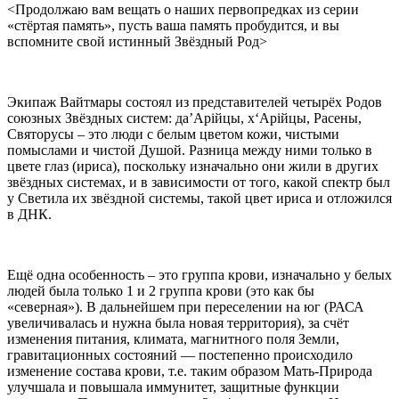
<Продолжаю вам вещать о наших первопредках из серии
«стёртая память», пусть ваша память пробудится, и вы
вспомните свой истинный Звёздный Род>
Экипаж Вайтмары состоял из представителей четырёх Родов
союзных Звёздных систем: да’Арiйцы, х‘Арiйцы, Расены,
Святорусы – это люди с белым цветом кожи, чистыми
помыслами и чистой Душой. Разница между ними только в
цвете глаз (ириса), поскольку изначально они жили в других
звёздных системах, и в зависимости от того, какой спектр был
у Светила их звёздной системы, такой цвет ириса и отложился
в ДНК.
Ещё одна особенность – это группа крови, изначально у белых
людей была только 1 и 2 группа крови (это как бы
«северная»). В дальнейшем при переселении на юг (РАСА
увеличивалась и нужна была новая территория), за счёт
изменения питания, климата, магнитного поля Земли,
гравитационных состояний — постепенно происходило
изменение состава крови, т.е. таким образом Мать-Природа
улучшала и повышала иммунитет, защитные функции