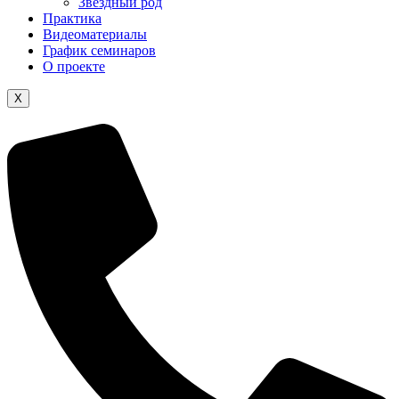
Звездный род
Практика
Видеоматериалы
График семинаров
О проекте
X